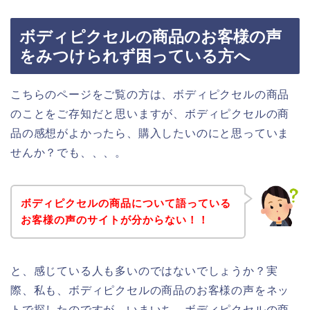
ボディピクセルの商品のお客様の声
をみつけられず困っている方へ
こちらのページをご覧の方は、ボディピクセルの商品
のことをご存知だと思いますが、ボディピクセルの商
品の感想がよかったら、購入したいのにと思っていま
せんか？でも、、、。
ボディピクセルの商品について語っている
お客様の声のサイトが分からない！！
と、感じている人も多いのではないでしょうか？実
際、私も、ボディピクセルの商品のお客様の声をネッ
トで探したのですが、いまいち、ボディピクセルの商