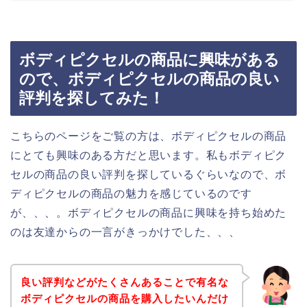
ボディピクセルの商品に興味がある
ので、ボディピクセルの商品の良い
評判を探してみた！
こちらのページをご覧の方は、ボディピクセルの商品
にとても興味のある方だと思います。私もボディピク
セルの商品の良い評判を探しているぐらいなので、ボ
ディピクセルの商品の魅力を感じているのです
が、、、。ボディピクセルの商品に興味を持ち始めた
のは友達からの一言がきっかけでした、、、
良い評判などがたくさんあることで有名な
ボディピクセルの商品を購入したいんだけ