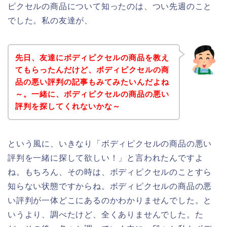
ピクセルの商品について知ったのは、つい先週のこと
でした。私の友達が、
先日、友達にボディピクセルの商品を教え
てもらったんだけど、ボディピクセルの商
品の悪い評判の記事もみてみたいんだよね
～。一緒に、ボディピクセルの商品の悪い
評判を探してくれないかな～
という風に、いきなり「ボディピクセルの商品の悪い
評判を一緒に探して欲しい！」と言われたんですよ
ね。もちろん、その時は、ボディピクセルのことすら
知らない状態ですからね。ボディピクセルの商品の悪
い評判が一体どこにあるのかわかりませんでした。と
いうより、調べたけど、全くありませんでした。た