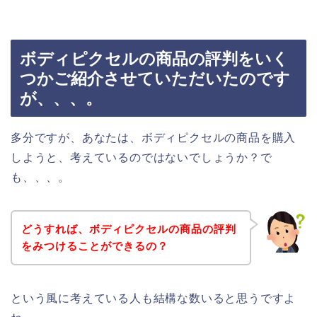
ボディピクセルの商品の評判をいく
つかご紹介させていただいたのです
が、、、。
多分ですが、あなたは、ボディピクセルの商品を購入
しようと、考えているのではないでしょうか？で
も、、、。
どうすれば、ボディピクセルの商品の評判
をみつけることができるの？
という風に考えている人も結構な数いると思うですよ