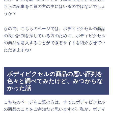
ちらの記事をご覧の方の中にはいるのではないでしょ
うか？
なので、こちらのページでは、ボディピクセルの商品
の良い評判を探している方のために、ボディピクセル
の商品を購入することができるサイトを紹介させてい
ただきますね♪
ボディピクセルの商品の悪い評判を
色々と調べてみたけど、みつからな
かった話
こちらのページをご覧の方は、すでにボディピクセル
の商品のことをご存知だと思いますが、私が、ボディ