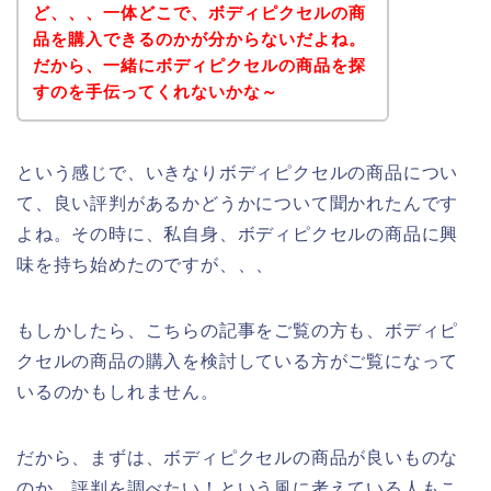
ど、、、一体どこで、ボディピクセルの商
品を購入できるのかが分からないだよね。
だから、一緒にボディピクセルの商品を探
すのを手伝ってくれないかな～
という感じで、いきなりボディピクセルの商品につい
て、良い評判があるかどうかについて聞かれたんです
よね。その時に、私自身、ボディピクセルの商品に興
味を持ち始めたのですが、、、
もしかしたら、こちらの記事をご覧の方も、ボディピ
クセルの商品の購入を検討している方がご覧になって
いるのかもしれません。
だから、まずは、ボディピクセルの商品が良いものな
のか、評判を調べたい！という風に考えている人もこ