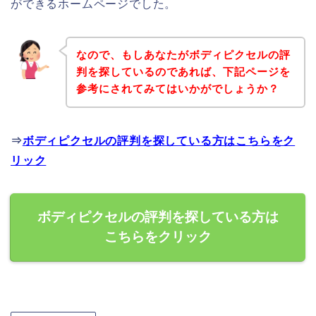
ができるホームページでした。
なので、もしあなたがボディピクセルの評
判を探しているのであれば、下記ページを
参考にされてみてはいかがでしょうか？
⇒
ボディピクセルの評判を探している方はこちらをク
リック
ボディピクセルの評判を探している方は
こちらをクリック