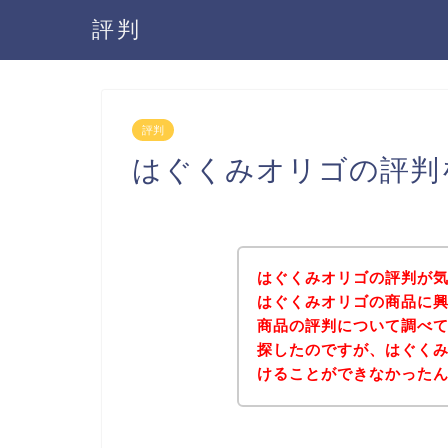
評判
評判
はぐくみオリゴの評判
はぐくみオリゴの評判が
はぐくみオリゴの商品に
商品の評判について調べ
探したのですが、はぐく
けることができなかった