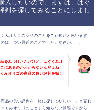
購入したいので、まずは、はぐ
評判を探してみることにしまし
ぐくみオリゴの商品のことをご存知だと思います
たのは、つい最近のことでした。友達が、、、
商品をみつけたんだけど、はぐくみオ
どこにあるのかわからないんだよね
ぐくみオリゴの商品の良い評判を探し
の商品の良い評判を一緒に探して欲しい！」と言わ
はぐくみオリゴのことすら知らない状態ですから