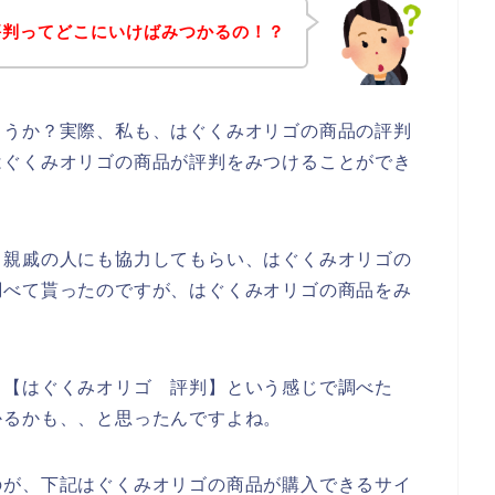
評判ってどこにいけばみつかるの！？
ょうか？実際、私も、はぐくみオリゴの商品の評判
はぐくみオリゴの商品が評判をみつけることができ
る親戚の人にも協力してもらい、はぐくみオリゴの
調べて貰ったのですが、はぐくみオリゴの商品をみ
、【はぐくみオリゴ 評判】という感じで調べた
かるかも、、と思ったんですよね。
のが、下記はぐくみオリゴの商品が購入できるサイ