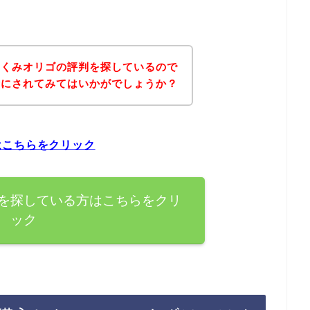
ぐくみオリゴの評判を探しているので
考にされてみてはいかがでしょうか？
はこちらをクリック
を探している方はこちらをクリ
ック