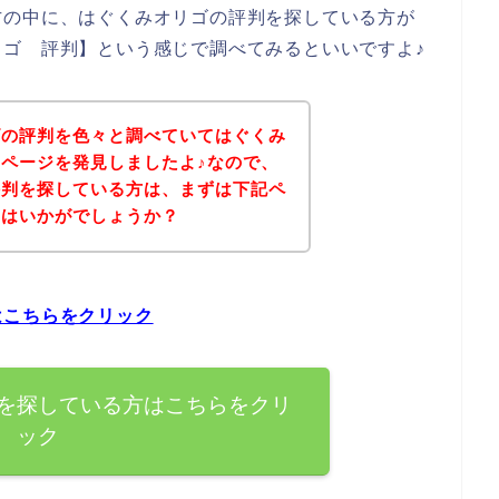
方の中に、はぐくみオリゴの評判を探している方が
ゴ 評判】という感じで調べてみるといいですよ♪
ゴの評判を色々と調べていてはぐくみ
ページを発見しましたよ♪なので、
評判を探している方は、まずは下記ペ
てはいかがでしょうか？
はこちらをクリック
を探している方はこちらをクリ
ック