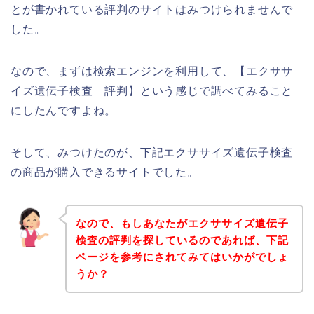
とが書かれている評判のサイトはみつけられませんで
した。
なので、まずは検索エンジンを利用して、【エクササ
イズ遺伝子検査 評判】という感じで調べてみること
にしたんですよね。
そして、みつけたのが、下記エクササイズ遺伝子検査
の商品が購入できるサイトでした。
なので、もしあなたがエクササイズ遺伝子
検査の評判を探しているのであれば、下記
ページを参考にされてみてはいかがでしょ
うか？