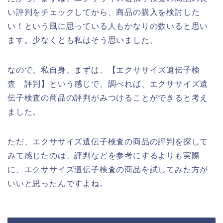
い評判をチェックしてから、商品の購入を検討した
い！という風に思っている人もかなりの数いると思い
ます。少なくとも私はそう思いました。
なので、私自身、まずは、【エクササイズ遺伝子検
査 評判】という感じで、調べれば、エクササイズ遺
伝子検査の商品の評判がみつけることができると考え
ました。
ただ、エクササイズ遺伝子検査の商品の評判を探して
みて感じたのは、評判などを参考にするよりも実際
に、エクササイズ遺伝子検査の商品を試してみた方が
いいと思ったんですよね。