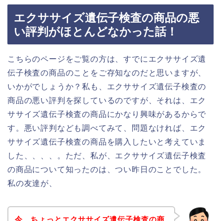
エクササイズ遺伝子検査の商品の悪
い評判がほとんどなかった話！
こちらのページをご覧の方は、すでにエクササイズ遺
伝子検査の商品のことをご存知なのだと思いますが、
いかがでしょうか？私も、エクササイズ遺伝子検査の
商品の悪い評判を探しているのですが、それは、エク
ササイズ遺伝子検査の商品にかなり興味があるからで
す。悪い評判なども調べてみて、問題なければ、エク
ササイズ遺伝子検査の商品を購入したいと考えていま
した、、、、。ただ、私が、エクササイズ遺伝子検査
の商品について知ったのは、つい昨日のことでした。
私の友達が、
今、ちょっとエクササイズ遺伝子検査の商