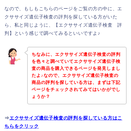
なので、もしもこちらのページをご覧の方の中に、エ
クササイズ遺伝子検査の評判を探している方がいた
ら、私と同じように、【エクササイズ遺伝子検査 評
判】という感じで調べてみるといいですよ♪
ちなみに、エクササイズ遺伝子検査の評判
を色々と調べていてエクササイズ遺伝子検
査の商品を購入できるページを発見しまし
たよ♪なので、エクササイズ遺伝子検査の
商品の評判を探している方は、まずは下記
ページをチェックされてみてはいかがでし
ょうか？
⇒
エクササイズ遺伝子検査の評判を探している方はこ
ちらをクリック