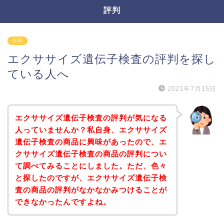
評判
評判
エクササイズ遺伝子検査の評判を探し
ている人へ
2021年7月15日
エクササイズ遺伝子検査の評判が気になる
人っていませんか？私自身、エクササイズ
遺伝子検査の商品に興味があったので、エ
クササイズ遺伝子検査の商品の評判につい
て調べてみることにしました。ただ、色々
と探したのですが、エクササイズ遺伝子検
査の商品の評判がなかなかみつけることが
できなかったんですよね。