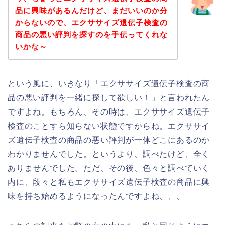
品に興味があるんだけど、まだいいのか分
からないので、エクササイズ遺伝子検査の
商品の悪い評判を探すのを手伝ってくれな
いかな～
という風に、いきなり「エクササイズ遺伝子検査の商
品の悪い評判を一緒に探して欲しい！」と言われたん
ですよね。もちろん、その時は、エクササイズ遺伝子
検査のことすら知らない状態ですからね。エクササイ
ズ遺伝子検査の商品の悪い評判が一体どこにあるのか
わかりませんでした。というより、調べたけど、全く
ありませんでした。ただ、その後、色々と調べていく
内に、段々と私もエクササイズ遺伝子検査の商品に興
味を持ち始めるようになったんですよね、、、