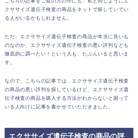
こちらの記事をご覧の方の中にも、私と同じようにエ
クササイズ遺伝子検査の商品をネットで探していてい
る人がいるかもしれません。
ただ、エクササイズ遺伝子検査の商品が本当に良いも
のなのか、エクササイズ遺伝子検査の悪い評判なども
徹底的に調べたい！という人も、たぶんいると思いま
す。
なので、こちらの記事では、エクササイズ遺伝子検査
の商品の悪い評判を探しているけど、エクササイズ遺
伝子検査の商品を購入する方法がわからないと困って
いる人向けに記事を書かせていただきました。
エクササイズ遺伝子検査の商品の評