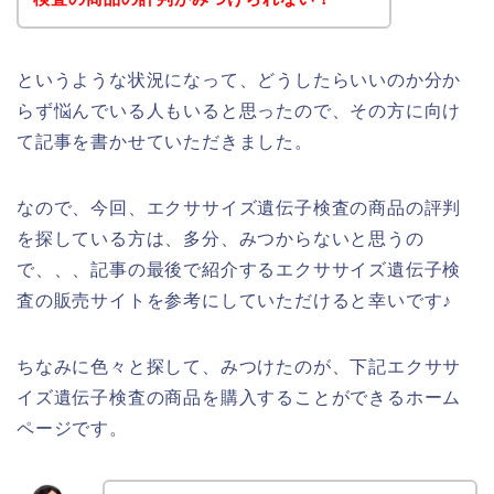
というような状況になって、どうしたらいいのか分か
らず悩んでいる人もいると思ったので、その方に向け
て記事を書かせていただきました。
なので、今回、エクササイズ遺伝子検査の商品の評判
を探している方は、多分、みつからないと思うの
で、、、記事の最後で紹介するエクササイズ遺伝子検
査の販売サイトを参考にしていただけると幸いです♪
ちなみに色々と探して、みつけたのが、下記エクササ
イズ遺伝子検査の商品を購入することができるホーム
ページです。