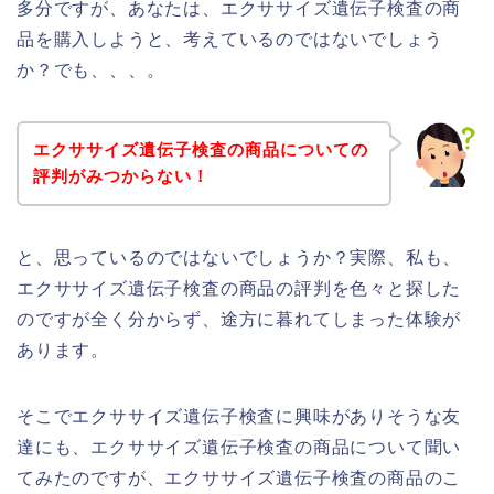
多分ですが、あなたは、エクササイズ遺伝子検査の商
品を購入しようと、考えているのではないでしょう
か？でも、、、。
エクササイズ遺伝子検査の商品についての
評判がみつからない！
と、思っているのではないでしょうか？実際、私も、
エクササイズ遺伝子検査の商品の評判を色々と探した
のですが全く分からず、途方に暮れてしまった体験が
あります。
そこでエクササイズ遺伝子検査に興味がありそうな友
達にも、エクササイズ遺伝子検査の商品について聞い
てみたのですが、エクササイズ遺伝子検査の商品のこ