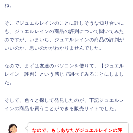
ね。
そこでジュエルレインのことに詳しそうな知り合いに
も、ジュエルレインの商品の評判について聞いてみた
のですが、いまいち、ジュエルレインの商品の評判が
いいのか、悪いのかがわかりませんでした。
なので、まずは友達のパソコンを借りて、【ジュエル
レイン 評判】という感じで調べてみることにしまし
た。
そして、色々と探して発見したのが、下記ジュエルレ
インの商品を買うことができる販売サイトでした。
なので、もしあなたがジュエルレインの評