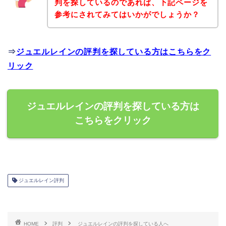
判を探しているのであれば、下記ページを
参考にされてみてはいかがでしょうか？
⇒
ジュエルレインの評判を探している方はこちらをク
リック
ジュエルレインの評判を探している方は
こちらをクリック
ジュエルレイン評判
HOME
評判
ジュエルレインの評判を探している人へ