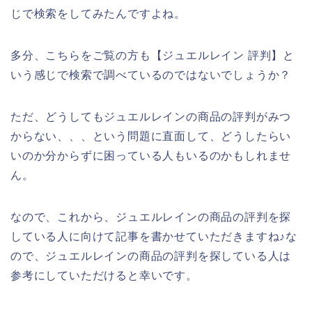
じで検索をしてみたんですよね。
多分、こちらをご覧の方も【ジュエルレイン 評判】と
いう感じで検索で調べているのではないでしょうか？
ただ、どうしてもジュエルレインの商品の評判がみつ
からない、、、という問題に直面して、どうしたらい
いのか分からずに困っている人もいるのかもしれませ
ん。
なので、これから、ジュエルレインの商品の評判を探
している人に向けて記事を書かせていただきますね♪な
ので、ジュエルレインの商品の評判を探している人は
参考にしていただけると幸いです。