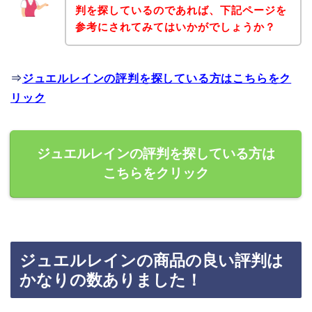
判を探しているのであれば、下記ページを
参考にされてみてはいかがでしょうか？
⇒
ジュエルレインの評判を探している方はこちらをク
リック
ジュエルレインの評判を探している方は
こちらをクリック
ジュエルレインの商品の良い評判は
かなりの数ありました！