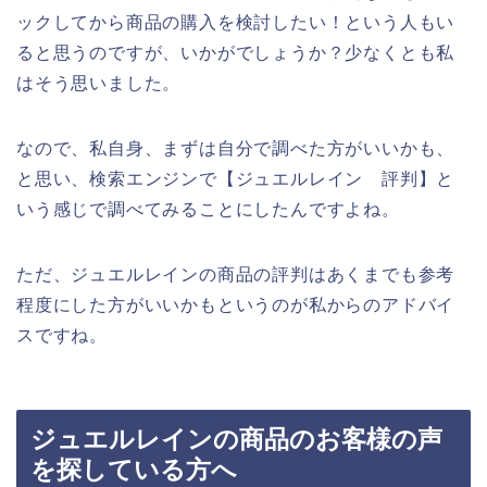
ックしてから商品の購入を検討したい！という人もい
ると思うのですが、いかがでしょうか？少なくとも私
はそう思いました。
なので、私自身、まずは自分で調べた方がいいかも、
と思い、検索エンジンで【ジュエルレイン 評判】と
いう感じで調べてみることにしたんですよね。
ただ、ジュエルレインの商品の評判はあくまでも参考
程度にした方がいいかもというのが私からのアドバイ
スですね。
ジュエルレインの商品のお客様の声
を探している方へ