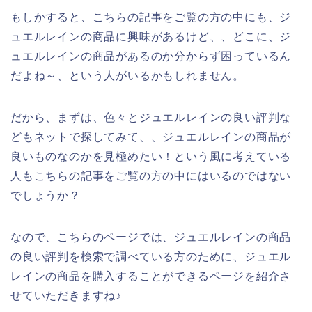
もしかすると、こちらの記事をご覧の方の中にも、ジ
ュエルレインの商品に興味があるけど、、どこに、ジ
ュエルレインの商品があるのか分からず困っているん
だよね～、という人がいるかもしれません。
だから、まずは、色々とジュエルレインの良い評判な
どもネットで探してみて、、ジュエルレインの商品が
良いものなのかを見極めたい！という風に考えている
人もこちらの記事をご覧の方の中にはいるのではない
でしょうか？
なので、こちらのページでは、ジュエルレインの商品
の良い評判を検索で調べている方のために、ジュエル
レインの商品を購入することができるページを紹介さ
せていただきますね♪