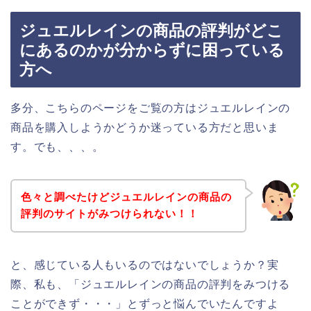
ジュエルレインの商品の評判がどこ
にあるのかが分からずに困っている
方へ
多分、こちらのページをご覧の方はジュエルレインの
商品を購入しようかどうか迷っている方だと思いま
す。でも、、、。
色々と調べたけどジュエルレインの商品の
評判のサイトがみつけられない！！
と、感じている人もいるのではないでしょうか？実
際、私も、「ジュエルレインの商品の評判をみつける
ことができず・・・」とずっと悩んでいたんですよ