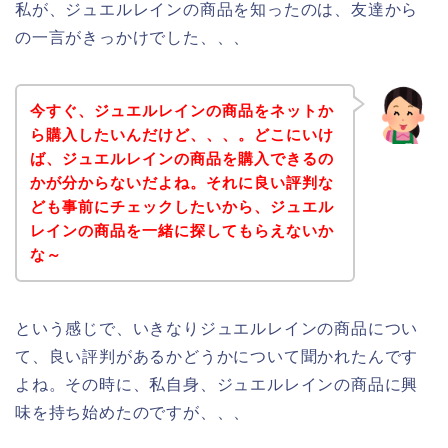
私が、ジュエルレインの商品を知ったのは、友達から
の一言がきっかけでした、、、
今すぐ、ジュエルレインの商品をネットか
ら購入したいんだけど、、、。どこにいけ
ば、ジュエルレインの商品を購入できるの
かが分からないだよね。それに良い評判な
ども事前にチェックしたいから、ジュエル
レインの商品を一緒に探してもらえないか
な～
という感じで、いきなりジュエルレインの商品につい
て、良い評判があるかどうかについて聞かれたんです
よね。その時に、私自身、ジュエルレインの商品に興
味を持ち始めたのですが、、、