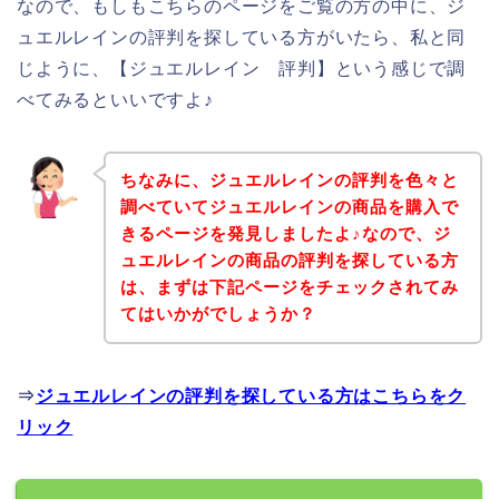
なので、もしもこちらのページをご覧の方の中に、ジ
ュエルレインの評判を探している方がいたら、私と同
じように、【ジュエルレイン 評判】という感じで調
べてみるといいですよ♪
ちなみに、ジュエルレインの評判を色々と
調べていてジュエルレインの商品を購入で
きるページを発見しましたよ♪なので、ジ
ュエルレインの商品の評判を探している方
は、まずは下記ページをチェックされてみ
てはいかがでしょうか？
⇒
ジュエルレインの評判を探している方はこちらをク
リック