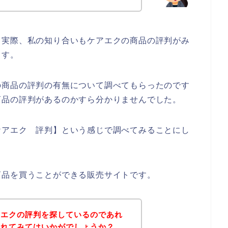
。実際、私の知り合いもケアエクの商品の評判がみ
ます。
の商品の評判の有無について調べてもらったのです
商品の評判があるのかすら分かりませんでした。
ケアエク 評判】という感じで調べてみることにし
商品を買うことができる販売サイトです。
アエクの評判を探しているのであれ
されてみてはいかがでしょうか？