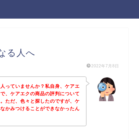
なる人へ
2022年7月8日
る人っていませんか？私自身、ケアエ
ので、ケアエクの商品の評判について
た。ただ、色々と探したのですが、ケ
かなかみつけることができなかったん