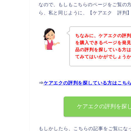
なので、もしもこちらのページをご覧の
ら、私と同じように、【ケアエク 評判】
ちなみに、ケアエクの評
を購入できるページを発見
品の評判を探している方
てみてはいかがでしょう
⇒
ケアエクの評判を探している方はこち
ケアエクの評判を探
もしかしたら、こちらの記事をご覧にな