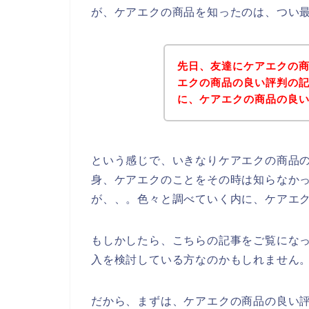
が、ケアエクの商品を知ったのは、つい
先日、友達にケアエクの
エクの商品の良い評判の
に、ケアエクの商品の良
という感じで、いきなりケアエクの商品
身、ケアエクのことをその時は知らなか
が、、。色々と調べていく内に、ケアエ
もしかしたら、こちらの記事をご覧にな
入を検討している方なのかもしれません
だから、まずは、ケアエクの商品の良い