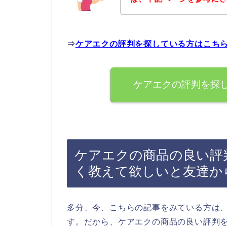
⇒
ケアエクの評判を探している方はこち
ケアエクの評判を探
ケアエクの商品の良い評
く教えて欲しいと友達か
多分、今、こちらの記事をみている方は
す。だから、ケアエクの商品の良い評判