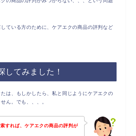
エクの商品の評判がみつからない、、、という問題
探している方のために、ケアエクの商品の評判など
探してみました！
なたは、もしかしたら、私と同じようにケアエクの
ません。でも、、、。
検索すれば、ケアエクの商品の評判が