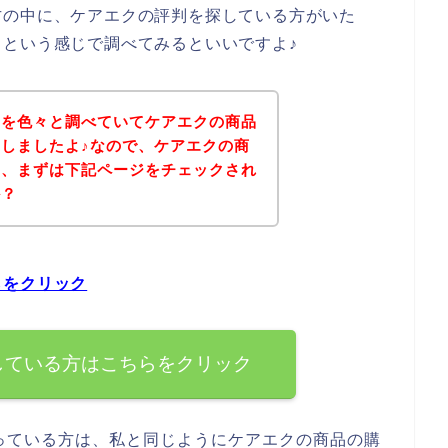
方の中に、ケアエクの評判を探している方がいた
という感じで調べてみるといいですよ♪
判を色々と調べていてケアエクの商品
しましたよ♪なので、ケアエクの商
は、まずは下記ページをチェックされ
か？
らをクリック
している方はこちらをクリック
っている方は、私と同じようにケアエクの商品の購