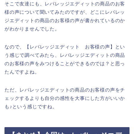
そこで友達にも、レバレッジエディットの商品のお客
様の声について聞いてみたのですが、どこにレバレッ
ジエディットの商品のお客様の声が書かれているのか
がわかりませんでした。
なので、【レバレッジエディット お客様の声】とい
う感じで調べてみたら、レバレッジエディットの商品
のお客様の声をみつけることができるのでは？と思っ
たんですよね。
ただ、レバレッジエディットの商品のお客様の声をチ
ェックするよりも自分の感性を大事にした方がいいか
も♪という感じですね。