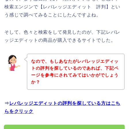
検索エンジンで【レバレッジエディット 評判】とい
う感じで調べてみることにしたんですよね。
そして、色々と検索をして発見したのが、下記レバレ
ッジエディットの商品が購入できるサイトでした。
なので、もしあなたがレバレッジエディッ
トの評判を探しているのであれば、下記ペ
ージを参考にされてみてはいかがでしょう
か？
⇒
レバレッジエディットの評判を探している方はこち
らをクリック