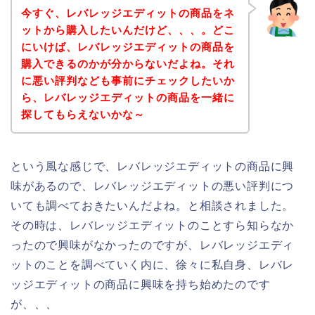
今すぐ、レバレッジエディットの商品をネ
ットから購入したいんだけど、、、。どこ
にいけば、レバレッジエディットの商品を
購入できるのかが分からないだよね。それ
に悪い評判なども事前にチェックしたいか
ら、レバレッジエディットの商品を一緒に
探してもらえないかな～
という風な感じで、レバレッジエディットの商品に興
味があるので、レバレッジエディットの悪い評判につ
いても調べておきたいんだよね。と相談されました。
その時は、レバレッジエディットのことすら知らなか
ったので興味がなかったのですが、レバレッジエディ
ットのことを調べていく内に、徐々に私自身、レバレ
ッジエディットの商品に興味を持ち始めたのです
が、、、