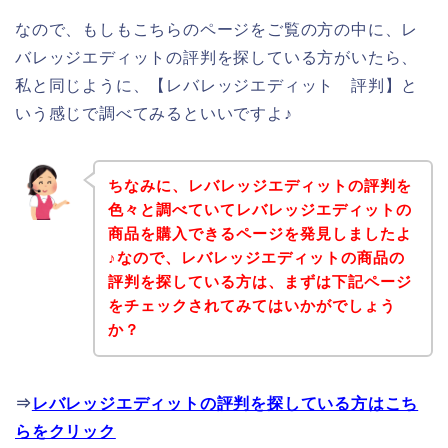
なので、もしもこちらのページをご覧の方の中に、レ
バレッジエディットの評判を探している方がいたら、
私と同じように、【レバレッジエディット 評判】と
いう感じで調べてみるといいですよ♪
ちなみに、レバレッジエディットの評判を
色々と調べていてレバレッジエディットの
商品を購入できるページを発見しましたよ
♪なので、レバレッジエディットの商品の
評判を探している方は、まずは下記ページ
をチェックされてみてはいかがでしょう
か？
⇒
レバレッジエディットの評判を探している方はこち
らをクリック