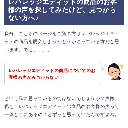
レバレッジエディットの商品のお客
様の声を探してみたけど、見つから
ない方へ♪
多分、こちらのページをご覧の方はレバレッジエディ
ットの商品を購入しようかどうか迷っている方だと思
います。でも、、、。
レバレッジエディットの商品についてのお
客様の声がみつからない！
という風に思っているのではないでしょうか？実際、
私も、レバレッジエディットの商品のお客様の声って
一体どこにあるの？とずっと思っていたんですよね。