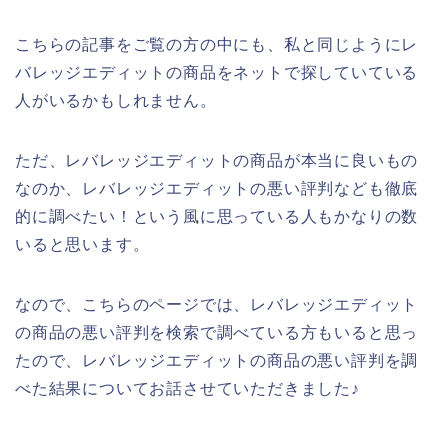
こちらの記事をご覧の方の中にも、私と同じようにレ
バレッジエディットの商品をネットで探していている
人がいるかもしれません。
ただ、レバレッジエディットの商品が本当に良いもの
なのか、レバレッジエディットの悪い評判なども徹底
的に調べたい！という風に思っている人もかなりの数
いると思います。
なので、こちらのページでは、レバレッジエディット
の商品の悪い評判を検索で調べている方もいると思っ
たので、レバレッジエディットの商品の悪い評判を調
べた結果についてお話させていただきました♪