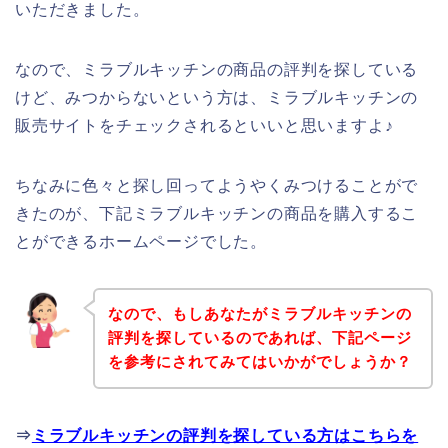
いただきました。
なので、ミラブルキッチンの商品の評判を探している
けど、みつからないという方は、ミラブルキッチンの
販売サイトをチェックされるといいと思いますよ♪
ちなみに色々と探し回ってようやくみつけることがで
きたのが、下記ミラブルキッチンの商品を購入するこ
とができるホームページでした。
なので、もしあなたがミラブルキッチンの
評判を探しているのであれば、下記ページ
を参考にされてみてはいかがでしょうか？
⇒
ミラブルキッチンの評判を探している方はこちらを