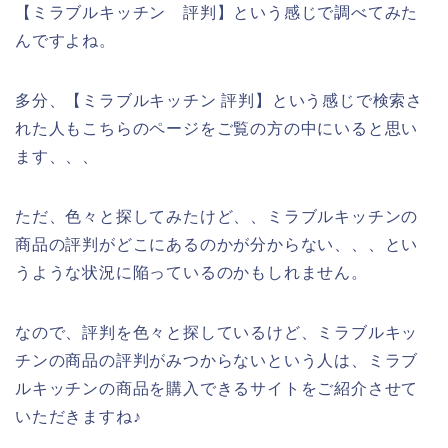
【ミラブルキッチン 評判】という感じで調べてみた
んですよね。
多分、【ミラブルキッチン 評判】という感じで検索さ
れた人もこちらのページをご覧の方の中にいると思い
ます、、、
ただ、色々と探してみたけど、、ミラブルキッチンの
商品の評判がどこにあるのかが分からない、、、とい
うような状況に陥っているのかもしれません。
なので、評判を色々と探しているけど、ミラブルキッ
チンの商品の評判がみつからないという人は、ミラブ
ルキッチンの商品を購入できるサイトをご紹介させて
いただきますね♪