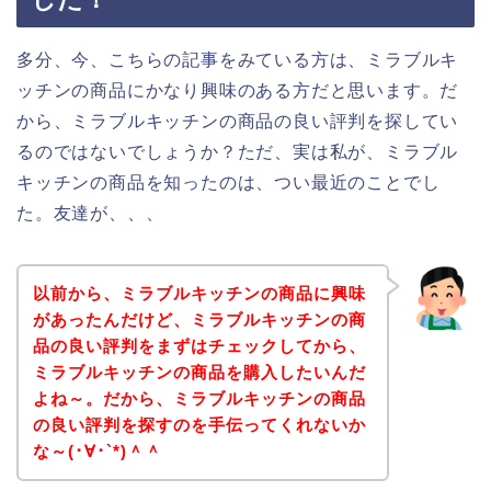
多分、今、こちらの記事をみている方は、ミラブルキ
ッチンの商品にかなり興味のある方だと思います。だ
から、ミラブルキッチンの商品の良い評判を探してい
るのではないでしょうか？ただ、実は私が、ミラブル
キッチンの商品を知ったのは、つい最近のことでし
た。友達が、、、
以前から、ミラブルキッチンの商品に興味
があったんだけど、ミラブルキッチンの商
品の良い評判をまずはチェックしてから、
ミラブルキッチンの商品を購入したいんだ
よね～。だから、ミラブルキッチンの商品
の良い評判を探すのを手伝ってくれないか
な～(･∀･`*)＾＾