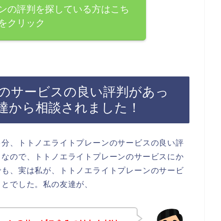
ンの評判を探している方はこち
をクリック
のサービスの良い評判があっ
達から相談されました！
多分、トトノエライトプレーンのサービスの良い評
。なので、トトノエライトプレーンのサービスにか
でも、実は私が、トトノエライトプレーンのサービ
ことでした。私の友達が、