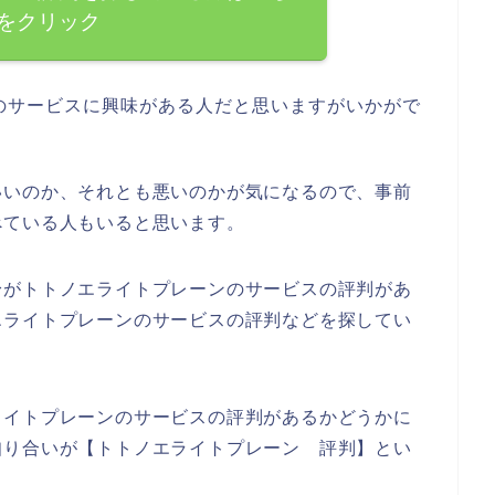
をクリック
のサービスに興味がある人だと思いますがいかがで
いいのか、それとも悪いのかが気になるので、事前
べている人もいると思います。
身がトトノエライトプレーンのサービスの評判があ
エライトプレーンのサービスの評判などを探してい
ライトプレーンのサービスの評判があるかどうかに
知り合いが【トトノエライトプレーン 評判】とい