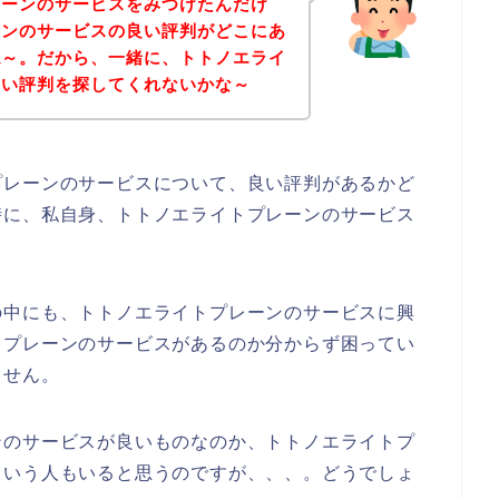
レーンのサービスをみつけたんだけ
ーンのサービスの良い評判がどこにあ
ね～。だから、一緒に、トトノエライ
良い評判を探してくれないかな～
プレーンのサービスについて、良い評判があるかど
時に、私自身、トトノエライトプレーンのサービス
の中にも、トトノエライトプレーンのサービスに興
トプレーンのサービスがあるのか分からず困ってい
ません。
ンのサービスが良いものなのか、トトノエライトプ
という人もいると思うのですが、、、。どうでしょ