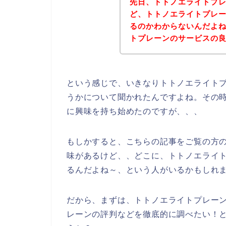
先日、トトノエライトプ
ど、トトノエライトプレ
るのかわからないんだよ
トプレーンのサービスの
という感じで、いきなりトトノエライト
うかについて聞かれたんですよね。その
に興味を持ち始めたのですが、、、
もしかすると、こちらの記事をご覧の方
味があるけど、、どこに、トトノエライ
るんだよね～、という人がいるかもしれ
だから、まずは、トトノエライトプレー
レーンの評判などを徹底的に調べたい！