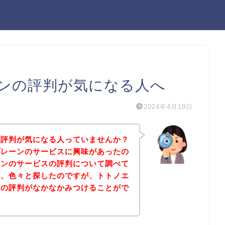
ンの評判が気になる人へ
2024年4月19日
の評判が気になる人っていませんか？
プレーンのサービスに興味があったの
ーンのサービスの評判について調べて
だ、色々と探したのですが、トトノエ
スの評判がなかなかみつけることがで