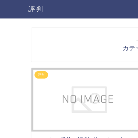
評判
カテ
評判