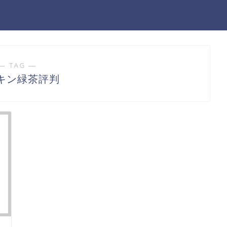
― TAG ―
キン緑茶評判