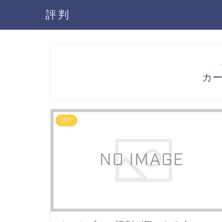
評判
カ
評判