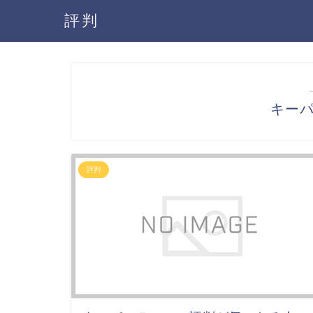
評判
キー
評判