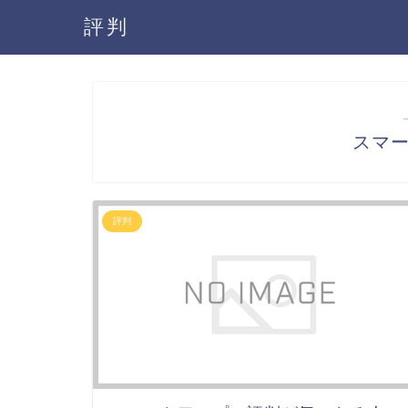
評判
スマ
評判