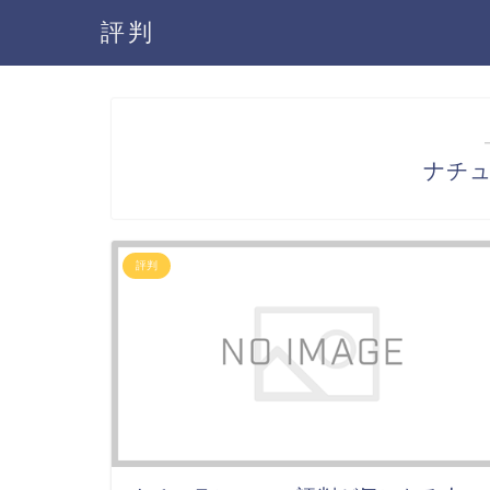
評判
ナチ
評判