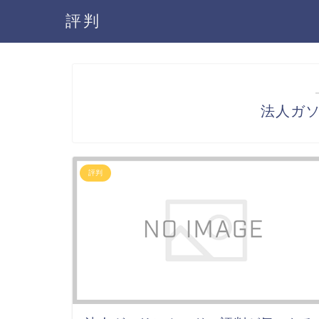
評判
法人ガ
評判