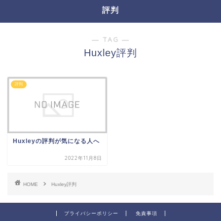
評判
― TAG ―
Huxley評判
評判
Huxleyの評判が気になる人へ
2022年11月8日
HOME
Huxley評判
プライバシーポリシー
免責事項